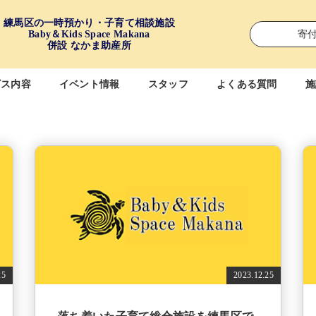
練馬区の一時預かり・子育て相談施設
Baby＆Kids Space Makana
寄
併設 なかま助産所
ビス内容
イベント情報
スタッフ
よくある質問
施
25
2023.12.25